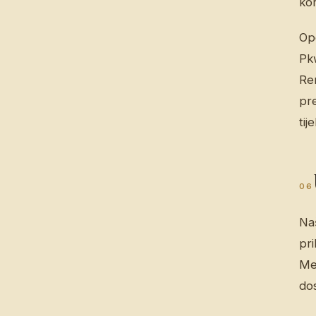
kor
Op
Pk
Rem
pre
ti
06
Naš
pri
Međ
do