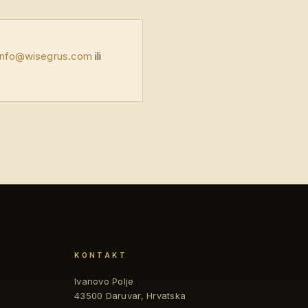
info@wisegrus.com
ili
KONTAKT
Ivanovo Polje
43500 Daruvar, Hrvatska