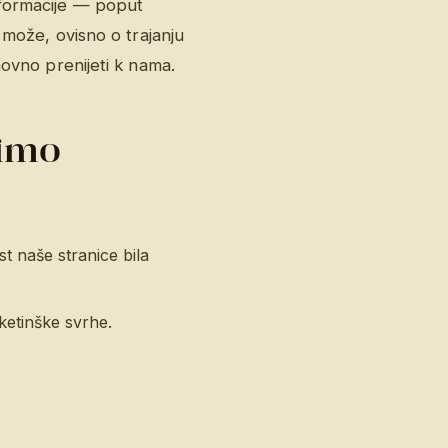
nformacije — poput
 može, ovisno o trajanju
novno prenijeti k nama.
timo
t naše stranice bila
rketinške svrhe.