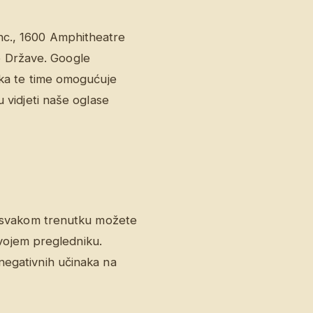
nc., 1600 Amphitheatre
e Države. Google
nika te time omogućuje
u vidjeti naše oglase
 U svakom trenutku možete
 svojem pregledniku.
negativnih učinaka na