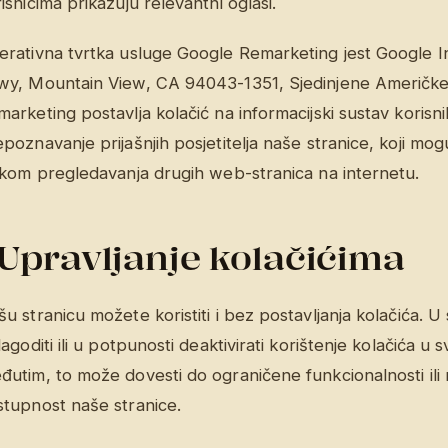
isnicima prikazuju relevantni oglasi.
erativna tvrtka usluge Google Remarketing jest Google I
wy, Mountain View, CA 94043-1351, Sjedinjene Američk
arketing postavlja kolačić na informacijski sustav koris
poznavanje prijašnjih posjetitelja naše stranice, koji mog
jekom pregledavanja drugih web-stranica na internetu.
Upravljanje kolačićima
u stranicu možete koristiti i bez postavljanja kolačića.
lagoditi ili u potpunosti deaktivirati korištenje kolačića u
utim, to može dovesti do ograničene funkcionalnosti ili 
stupnost naše stranice.