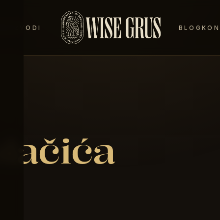
ROIZVODI
BLOG
KON
lačića