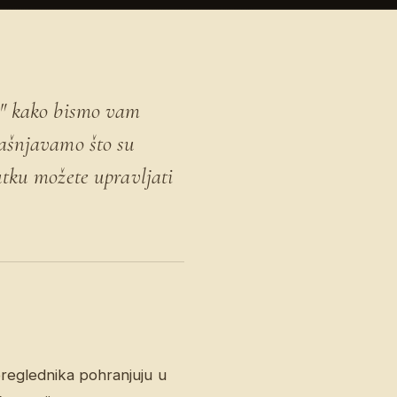
će" kako bismo vam
jašnjavamo što su
utku možete upravljati
preglednika pohranjuju u