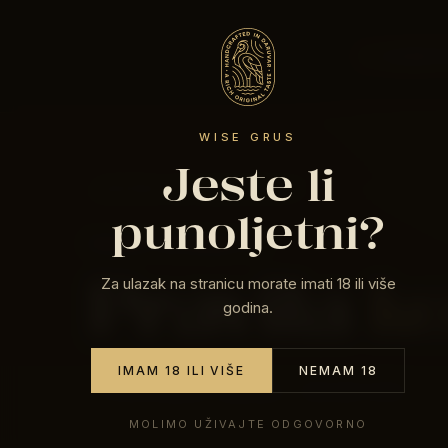
O NAMA
P
NATRAG NA NASLOVNICU
PRAVNE INFORMACIJE
Pravila
ko
POSLJEDNJA IZMJENA · OŽUJAK 2026