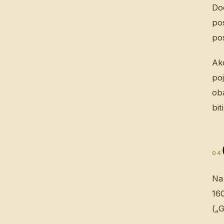
Dod
pos
pos
Ako
poj
ob
bit
04
Na 
16
(„G