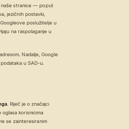
em naše stranice — poput
, jezičnih postavki,
 Googleove poslužitelje u
vljaju na raspolaganje u
 adresom. Nadalje, Google
i podataka u SAD-u.
nga
. Riječ je o značajci
 oglasa korisnicima
ime se zainteresiranim