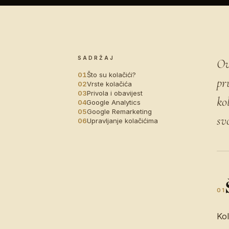
SADRŽAJ
Ov
Što su kolačići?
pr
Vrste kolačića
Privola i obavijest
ko
Google Analytics
Google Remarketing
sv
Upravljanje kolačićima
01
Ko