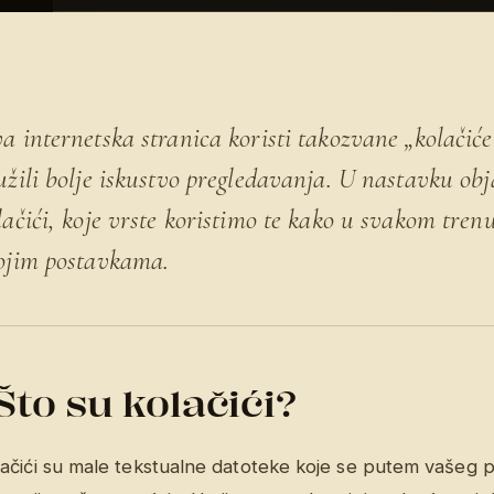
a internetska stranica koristi takozvane „kolači
užili bolje iskustvo pregledavanja. U nastavku ob
lačići, koje vrste koristimo te kako u svakom tren
ojim postavkama.
Što su kolačići?
lačići su male tekstualne datoteke koje se putem vašeg 