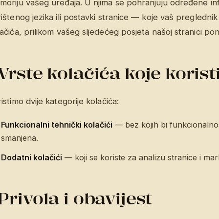
moriju vašeg uređaja. U njima se pohranjuju određene i
ištenog jezika ili postavki stranice — koje vaš preglednik
ačića, prilikom vašeg sljedećeg posjeta našoj stranici po
Vrste kolačića koje koris
istimo dvije kategorije kolačića:
Funkcionalni tehnički kolačići
— bez kojih bi funkcionalnos
smanjena.
Dodatni kolačići
— koji se koriste za analizu stranice i ma
Privola i obavijest