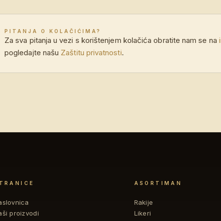
PITANJA O KOLAČIĆIMA?
Za sva pitanja u vezi s korištenjem kolačića obratite nam se na
pogledajte našu
Zaštitu privatnosti
.
TRANICE
ASORTIMAN
aslovnica
Rakije
aši proizvodi
Likeri