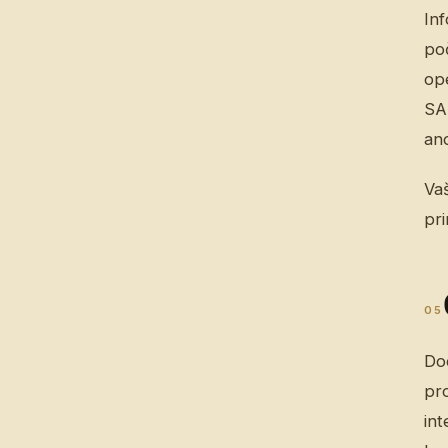
In
poč
op
SAD
an
Va
pr
05
Do
pr
int