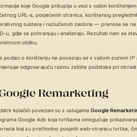
formacije koje Google prikuplja u vezi s vašim korištenj
etnog URL-a, posjećenih stranica, korištenog preglednika
erativnog sustava i razlučivosti zaslona — prenose se na
-u, gdje se pohranjuju i analiziraju. Rezultati nam se sta
onimnom obliku.
ši podaci o korištenju ne povezuju se s vašom punom IP
imjenjuje odgovarajuću razinu zaštite podataka pri obrad
Google Remarketing
datni kolačići povezani su s uslugama
Google Remarketi
ograma Google Ads koja tvrtkama omogućuje prikazivanje
erneta koji su prethodno posjetili web-stranicu tvrtke, č