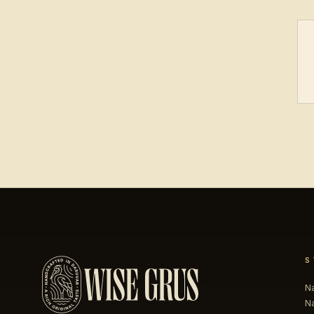
S
N
N